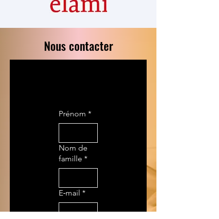
Nous contacter
Prénom
*
Nom de
famille
*
E‑mail
*