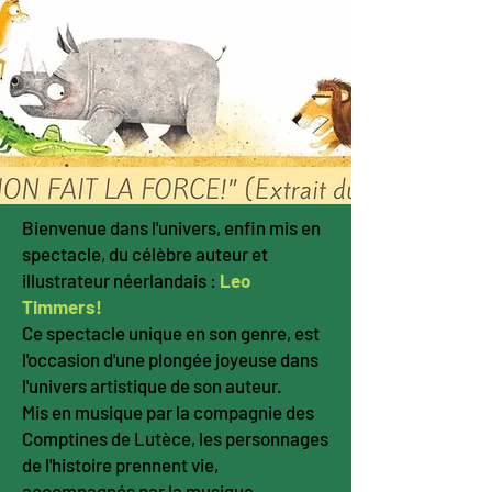
Bienvenue dans l'univers, enfin mis en
spectacle, du célèbre auteur et
illustrateur néerlandais :
Leo
Timmers!
Ce spectacle unique en son genre, est
l'occasion d'une plongée joyeuse dans
l'univers artistique de son auteur.
Mis en musique par la compagnie des
Comptines de Lutèce, les personnages
de l'histoire prennent vie,
accompagnés par la musique