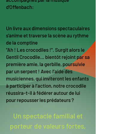
d'Offenbach:
Un livre aux dimensions spectaculaires
s'anime et traverse la scène au rythme
de la comptine
"Ah ! Les crocodiles !". Surgit alors le
Gentil Crocodile… bientôt rejoint par sa
première amie, la gerbille, poursuivie
par un serpent ! Avec l’aide des
musiciennes, qui inviteront les enfants
à participer à l’action, notre crocodile
réussira-t-il à fédérer autour de lui
pour repousser les prédateurs ?
Un spectacle familial et
porteur de valeurs fortes,