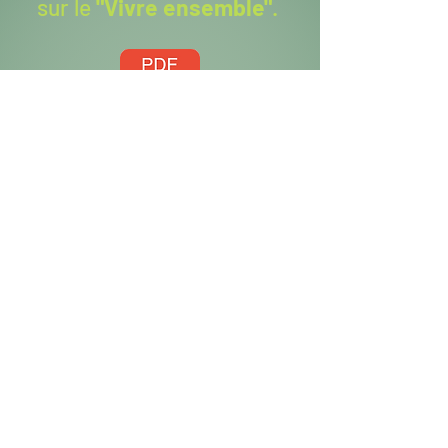
sur le
"Vivre ensemble"
.
Tarif : à partir de 850€ TTC