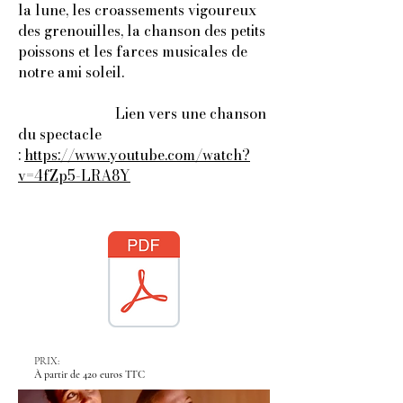
la lune, les croassements vigoureux
des grenouilles, la chanson des petits
poissons et les farces musicales de
notre ami soleil.
Lien vers une chanson
du spectacle
:
https://www.youtube.com/watch?
v=4fZp5-LRA8Y
PRIX:
À partir de 420 euros TTC